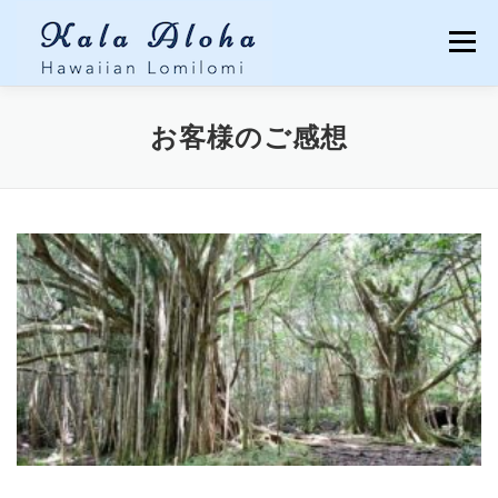
コンテンツへスキップ
メニュー
TOP
LOMILOMI
MENU
Q&A
お客様のご感想
CUSTOMER’S VOICES
ECO TOUR
ABOUT
BLOG
CONTACT