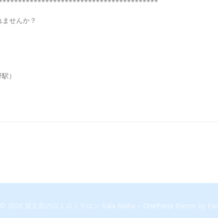
*****************************************
れませんか？
野駅）
ht © 2026 屋久島のロミロミサロン Kala Aloha
–
OnePress
theme by F