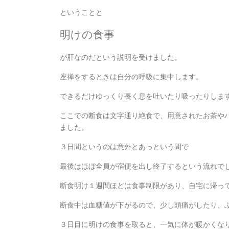
ということと
明けの食事
が肝なのだという説明を受けました。
座禅をするときは自分の呼吸に集中します。
できるだけゆっくり長く息を吐いたり吸ったりしま
ここでの断食は文字通り絶食で、用意されたお茶や
ました。
３日間というのは意外とあっという間で
最後はほぼ全員が宿便を出し終了するという流れで
断食明け１週間ほどは食事制限があり、自宅に帰っ
断食中は血糖値が下がるので、少し頭痛がしたり、
３日目に明けの食事を取ると、一気に体が暖かくな