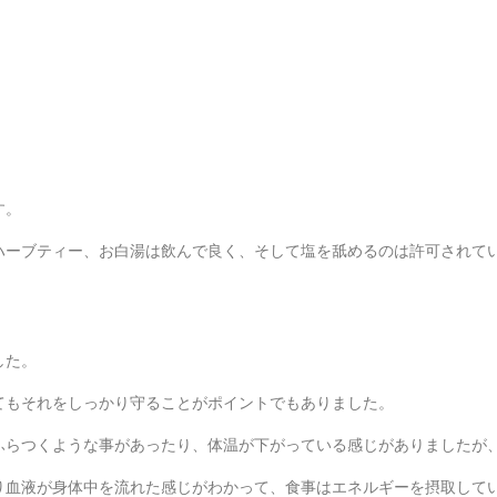
す。
ハーブティー、お白湯は飲んで良く、そして塩を舐めるのは許可されて
した。
てもそれをしっかり守ることがポイントでもありました。
ふらつくような事があったり、体温が下がっている感じがありましたが
り血液が身体中を流れた感じがわかって、食事はエネルギーを摂取して