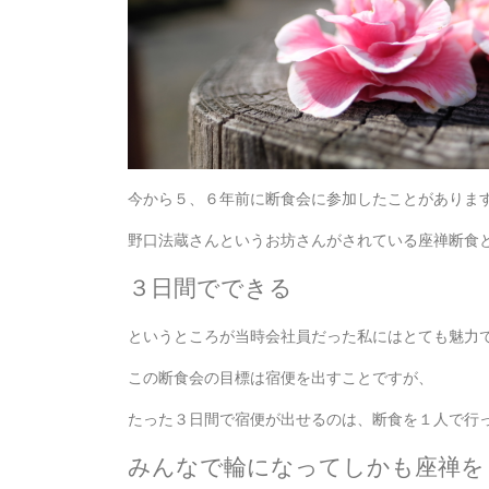
今から５、６年前に断食会に参加したことがありま
野口法蔵さんというお坊さんがされている座禅断食
３日間でできる
というところが当時会社員だった私にはとても魅力
この断食会の目標は宿便を出すことですが、
たった３日間で宿便が出せるのは、断食を１人で行
みんなで輪になってしかも座禅を