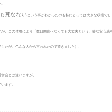
た。
も死なない
という事がわかったのも私にとっては大きな収穫でし
すが、この体験により「数日間食べなくても大丈夫という」妙な安心感
でしたが、色んな人から言われたので驚きました）、
断食会とは違いますが、
ています。