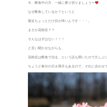
今、断食中の方、一緒に乗り切りましょう〜
なぜ断食しているか？というと
最近ちょっとだけ目が痒いんです・・・。
まさか花粉症？？
そんなはずはない！！！
と言い聞かせながらも、
花粉症は断食で治る、という話も聞いたので久しぶ
ちょうど春分の日＆満月もあるので、それに合わせ