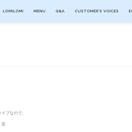
LOMILOMI
MENU
Q&A
CUSTOMER’S VOICES
E
タイプなので、
！笑