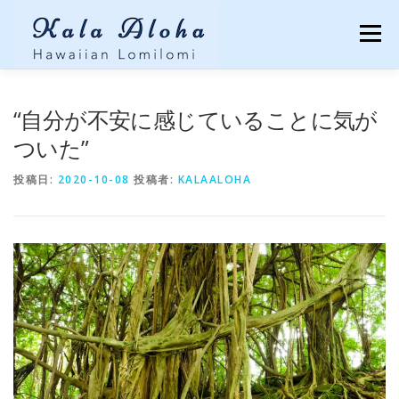
コンテンツへスキップ
メニュー
TOP
LOMILOMI
MENU
Q&A
“自分が不安に感じていることに気が
ついた”
CUSTOMER’S VOICES
ECO TOUR
ABOUT
投稿日:
2020-10-08
投稿者:
KALAALOHA
BLOG
CONTACT