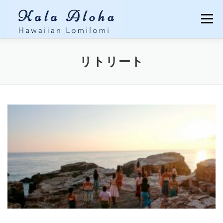
コンテンツへスキップ
メニュー
TOP
LOMILOMI
MENU
Q&A
リトリート
CUSTOMER’S VOICES
ECO TOUR
ABOUT
BLOG
CONTACT